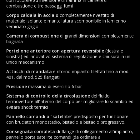
con focolare ad inversione di fiamma in camera di
combustione e tre passaggi fumi
Corpo caldaia in acciaio
completamente rivestito di
materiale isolante e mantellatura scomponibile in lamierino
verniciato grigio
Camera di combustione
di grandi dimensioni completamente
bagnata
Portellone anteriore con apertura reversibile
(destra e
sinistra) ed innovativo sistema di regolazione e chiusura in un
unico meccanismo
Attacchi di mandata
e ritorno impianto filettati fino a mod.
401, dal mod. 525 flangiati
Pressione
massima di esercizio 6 bar
Sistema di controllo della circolazione
del fluido
termovettore all’interno del corpo per migliorare lo scambio ed
evitare shock termici
Pannello comandi a “satellite”
predisposto per funzionare
con bruciatori monostadio, bistadio e bistadio progressivo.
Consegnata completa di
flange di collegamento all’impianto,
pannello porta satellite comandi (da ordinare a