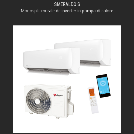
SMERALDO S
Monosplit murale dc inverter in pompa di calore