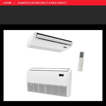
HOME
CLIMATIZZATORI SPLIT E MULTISPLIT
NEWS
SMERALDO-C FLOOR&CEILING
CATALOGHI, LISTINI E NORMATIVE
FOTO CATALOGHI
CAREER
CONTATTI