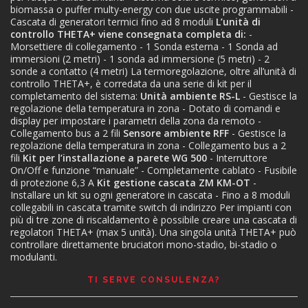
biomassa o puffer multy-energy con due uscite programmabili
-
Cascata di generatori termici fino ad 8 moduli
L’unità di
controllo THETA+ viene consegnata completa di:
-
Morsettiere di collegamento
- 1 Sonda esterna
- 1 Sonda ad
immersioni (2 metri)
- 1 sonda ad immersione (5 metri)
- 2
sonde a contatto (4 metri)
La termoregolazione, oltre all’unità di
controllo THETA+, è corredata da una serie di kit per il
completamento del sistema:
Unità ambiente RS-L
- Gestisce la
regolazione della temperatura in zona
- Dotato di comandi e
display per impostare i parametri della zona da remoto
-
Collegamento bus a 2 fili
Sensore ambiente RFF
- Gestisce la
regolazione della temperatura in zona
- Collegamento bus a 2
fili
Kit per l’installazione a parete WG 500
- Interruttore
On/Off e funzione “manuale”
- Completamente cablato
- Fusibile
di protezione 6,3 A
Kit gestione cascata ZM KM-OT
-
Installare un kit su ogni generatore in cascata
- Fino a 8 moduli
collegabili in cascata tramite switch di indirizzo
Per impianti con
più di tre zone di riscaldamento è possibile creare una cascata di
regolatori THETA+ (max
5 unità). Una singola unità THETA+ può
controllare direttamente bruciatori mono-stadio, bi-stadio o
modulanti.
TI SERVE CONSULENZA?